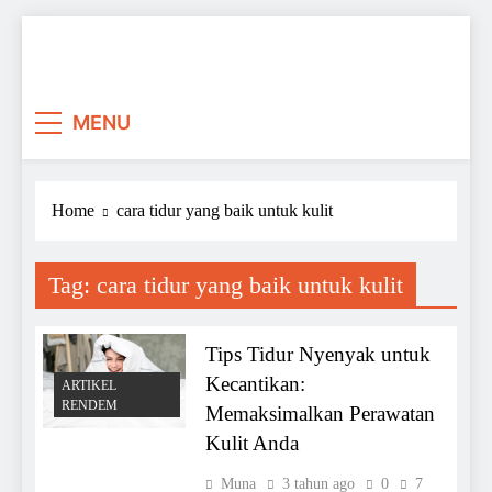
Skip
to
content
MENU
Home
cara tidur yang baik untuk kulit
Tag:
cara tidur yang baik untuk kulit
Tips Tidur Nyenyak untuk
Kecantikan:
ARTIKEL
RENDEM
Memaksimalkan Perawatan
Kulit Anda
Muna
3 tahun ago
0
7