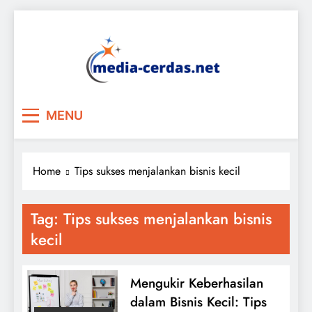
Skip
to
content
MENU
Home
Tips sukses menjalankan bisnis kecil
Tag:
Tips sukses menjalankan bisnis
kecil
Mengukir Keberhasilan
dalam Bisnis Kecil: Tips