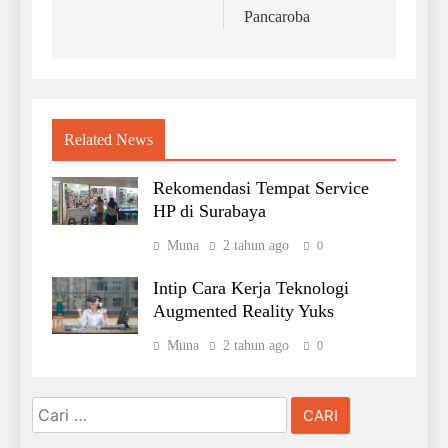
Pancaroba
Related News
Rekomendasi Tempat Service
HP di Surabaya
Muna
2 tahun ago
0
Intip Cara Kerja Teknologi
Augmented Reality Yuks
Muna
2 tahun ago
0
Cari
untuk: