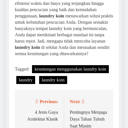
efisiensi waktu dan biaya yang terjangkau hingga
kualitas pencucian yang baik dan kemudahan
penggunaan,
laundry koin
menawarkan solusi praktis
untuk kebutuhan pencucian Anda. Dengan semakin
banyaknya tempat laundry koin yang bermunculan,
Anda dapat menikmati berbagai manfaat ini tanpa
harus repot. Jadi, mengapa tidak mencoba layanan
laundry koin
di sekitar Anda dan merasakan sendiri
semua keuntungan yang ditawarkannya?
Tagged:
keuntungan menggunakan laundry koin
laundry
laundry koin
Previous:
Next:
Navigasi
pos
4 Jenis Gaya
Pentingnya Menjaga
Arsitektur Klasik
Daya Tahan Tubuh
Saat Musim