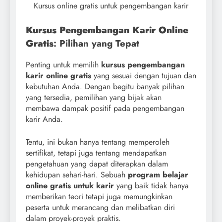
Kursus online gratis untuk pengembangan karir
Kursus Pengembangan Karir Online
Gratis
: Pilihan yang Tepat
Penting untuk memilih
kursus pengembangan
karir online gratis
yang sesuai dengan tujuan dan
kebutuhan Anda. Dengan begitu banyak pilihan
yang tersedia, pemilihan yang bijak akan
membawa dampak positif pada pengembangan
karir Anda.
Tentu, ini bukan hanya tentang memperoleh
sertifikat, tetapi juga tentang mendapatkan
pengetahuan yang dapat diterapkan dalam
kehidupan sehari-hari. Sebuah
program belajar
online gratis untuk karir
yang baik tidak hanya
memberikan teori tetapi juga memungkinkan
peserta untuk merancang dan melibatkan diri
dalam proyek-proyek praktis.