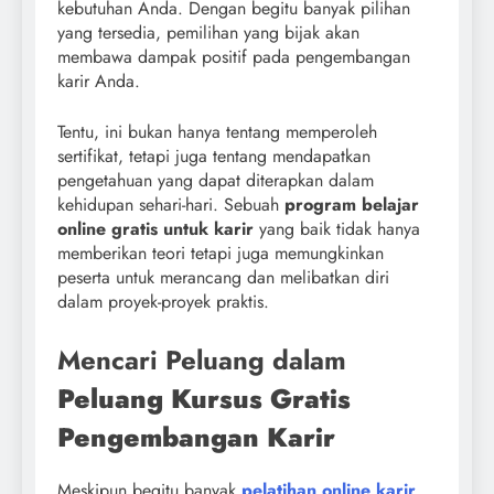
kebutuhan Anda. Dengan begitu banyak pilihan
yang tersedia, pemilihan yang bijak akan
membawa dampak positif pada pengembangan
karir Anda.
Tentu, ini bukan hanya tentang memperoleh
sertifikat, tetapi juga tentang mendapatkan
pengetahuan yang dapat diterapkan dalam
kehidupan sehari-hari. Sebuah
program belajar
online gratis untuk karir
yang baik tidak hanya
memberikan teori tetapi juga memungkinkan
peserta untuk merancang dan melibatkan diri
dalam proyek-proyek praktis.
Mencari Peluang dalam
Peluang Kursus Gratis
Pengembangan Karir
Meskipun begitu banyak
pelatihan online karir