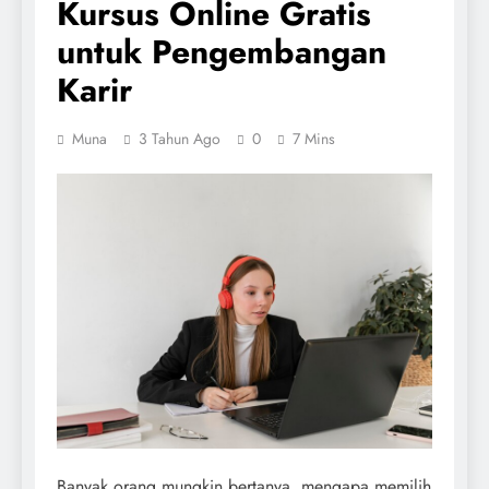
Kursus Online Gratis
untuk Pengembangan
Karir
Muna
3 Tahun Ago
0
7 Mins
Banyak orang mungkin bertanya, mengapa memilih