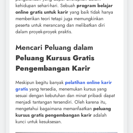
kehidupan sehari-hari. Sebuah
program belajar
online gratis untuk karir
yang baik tidak hanya
memberikan teori tetapi juga memungkinkan
peserta untuk merancang dan melibatkan diri
dalam proyek-proyek praktis.
Mencari Peluang dalam
Peluang Kursus Gratis
Pengembangan Karir
Meskipun begitu banyak
pelatihan online karir
gratis
yang tersedia, menemukan kursus yang
sesuai dengan kebutuhan dan minat pribadi dapat
menjadi tantangan tersendiri. Oleh karena itu,
mengetahui bagaimana memanfaatkan
peluang
kursus gratis pengembangan karir
adalah
kunci untuk kesuksesan.