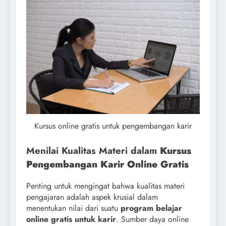
Kursus online gratis untuk pengembangan karir
Menilai Kualitas Materi dalam
Kursus
Pengembangan Karir Online Gratis
Penting untuk mengingat bahwa kualitas materi
pengajaran adalah aspek krusial dalam
menentukan nilai dari suatu
program belajar
online gratis untuk karir
. Sumber daya online