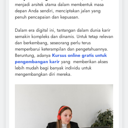
menjadi arsitek utama dalam membentuk masa
depan Anda sendiri, menciptakan jalan yang
penuh pencapaian dan kepuasan.
Dalam era digital ini, tantangan dalam dunia karir
semakin kompleks dan dinamis. Untuk tetap relevan
dan berkembang, seseorang perlu terus
memperbarui keterampilan dan pengetahuannya.
Beruntung, adanya
Kursus online gratis untuk
pengembangan karir
yang memberikan akses
lebih mudah bagi banyak individu untuk
mengembangkan diri mereka.