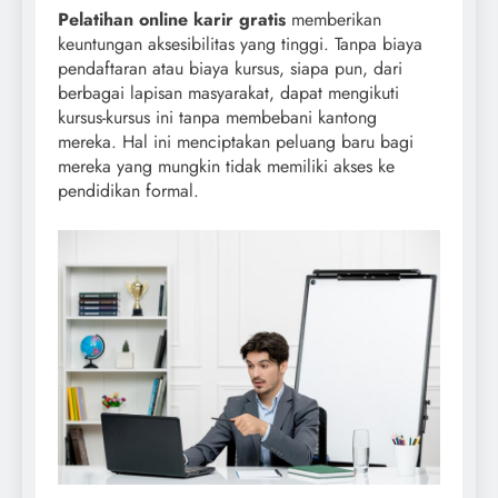
Pelatihan online karir gratis
memberikan
keuntungan aksesibilitas yang tinggi. Tanpa biaya
pendaftaran atau biaya kursus, siapa pun, dari
berbagai lapisan masyarakat, dapat mengikuti
kursus-kursus ini tanpa membebani kantong
mereka. Hal ini menciptakan peluang baru bagi
mereka yang mungkin tidak memiliki akses ke
pendidikan formal.