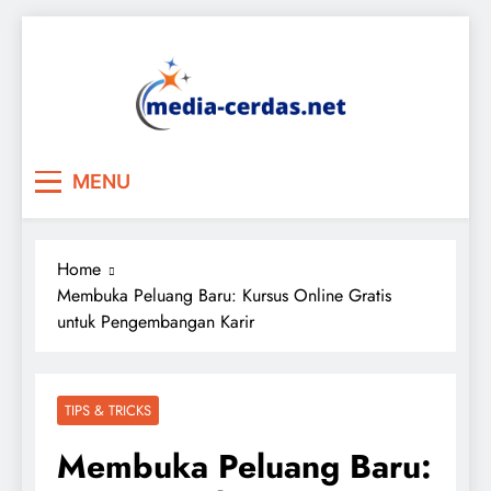
Skip
to
content
MENU
Home
Membuka Peluang Baru: Kursus Online Gratis
untuk Pengembangan Karir
TIPS & TRICKS
Membuka Peluang Baru: