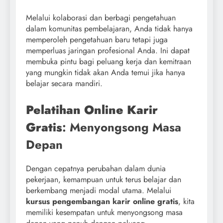
Melalui kolaborasi dan berbagi pengetahuan
dalam komunitas pembelajaran, Anda tidak hanya
memperoleh pengetahuan baru tetapi juga
memperluas jaringan profesional Anda. Ini dapat
membuka pintu bagi peluang kerja dan kemitraan
yang mungkin tidak akan Anda temui jika hanya
belajar secara mandiri.
Pelatihan Online Karir
Gratis
: Menyongsong Masa
Depan
Dengan cepatnya perubahan dalam dunia
pekerjaan, kemampuan untuk terus belajar dan
berkembang menjadi modal utama. Melalui
kursus pengembangan karir online gratis
, kita
memiliki kesempatan untuk menyongsong masa