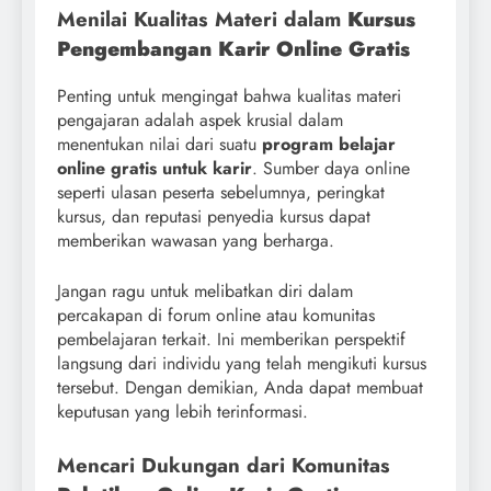
Menilai Kualitas Materi dalam
Kursus
Pengembangan Karir Online Gratis
Penting untuk mengingat bahwa kualitas materi
pengajaran adalah aspek krusial dalam
menentukan nilai dari suatu
program belajar
online gratis untuk karir
. Sumber daya online
seperti ulasan peserta sebelumnya, peringkat
kursus, dan reputasi penyedia kursus dapat
memberikan wawasan yang berharga.
Jangan ragu untuk melibatkan diri dalam
percakapan di forum online atau komunitas
pembelajaran terkait. Ini memberikan perspektif
langsung dari individu yang telah mengikuti kursus
tersebut. Dengan demikian, Anda dapat membuat
keputusan yang lebih terinformasi.
Mencari Dukungan dari Komunitas