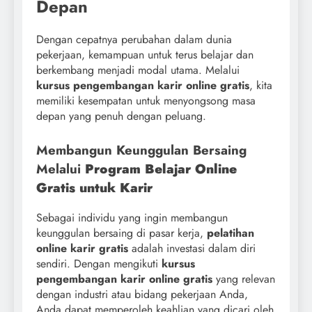
Depan
Dengan cepatnya perubahan dalam dunia
pekerjaan, kemampuan untuk terus belajar dan
berkembang menjadi modal utama. Melalui
kursus pengembangan karir online gratis
, kita
memiliki kesempatan untuk menyongsong masa
depan yang penuh dengan peluang.
Membangun Keunggulan Bersaing
Melalui
Program Belajar Online
Gratis untuk Karir
Sebagai individu yang ingin membangun
keunggulan bersaing di pasar kerja,
pelatihan
online karir gratis
adalah investasi dalam diri
sendiri. Dengan mengikuti
kursus
pengembangan karir online gratis
yang relevan
dengan industri atau bidang pekerjaan Anda,
Anda dapat memperoleh keahlian yang dicari oleh