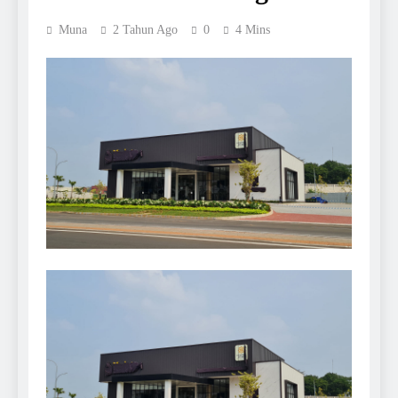
Muna
2 Tahun Ago
0
4 Mins